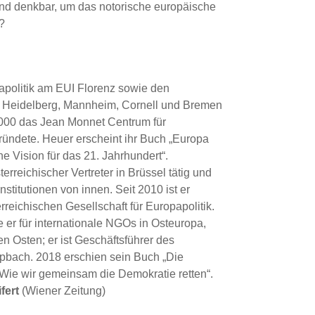
nd denkbar, um das notorische europäische
?
apolitik am EUI Florenz sowie den
, Heidelberg, Mannheim, Cornell und Bremen
 2000 das Jean Monnet Centrum für
ündete. Heuer erscheint ihr Buch „Europa
he Vision für das 21. Jahrhundert“.
terreichischer Vertreter in Brüssel tätig und
stitutionen von innen. Seit 2010 ist er
rreichischen Gesellschaft für Europapolitik.
e er für internationale NGOs in Osteuropa,
 Osten; er ist Geschäftsführer des
pbach. 2018 erschien sein Buch „Die
 Wie wir gemeinsam die Demokratie retten“.
fert
(Wiener Zeitung)